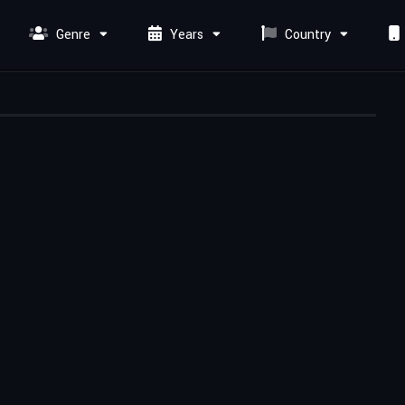
Genre
Years
Country