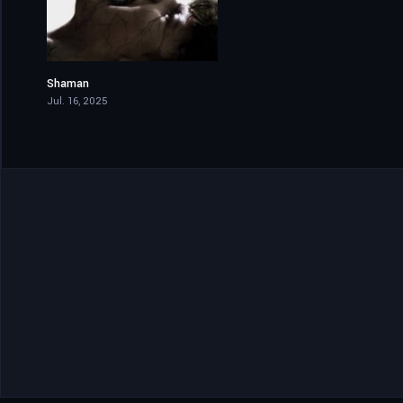
Shaman
4.4
Jul. 16, 2025