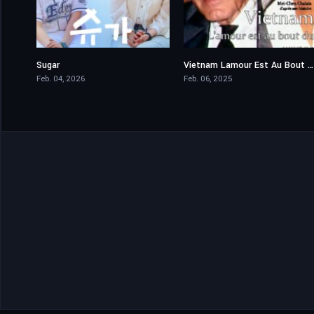
Sugar
Vietnam Lamour Est Au Bout Du Voyage
5,3
0
Feb. 04, 2026
Feb. 06, 2025