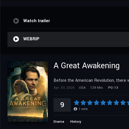
Watch trailer
WEBRIP
A Great Awakening
Before the American Revolution, there w
Apr. 03, 2026
USA
129 Min.
PG-13
9
1
vote
Drama
History