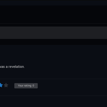
as a revelation.
Your rating:
0