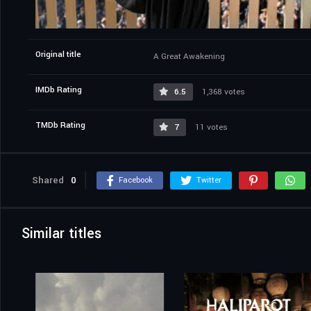
Original title
A Great Awakening
IMDb Rating
6.5
1,368 votes
TMDb Rating
7
11 votes
Shared
0
Facebook
Twitter
Similar titles