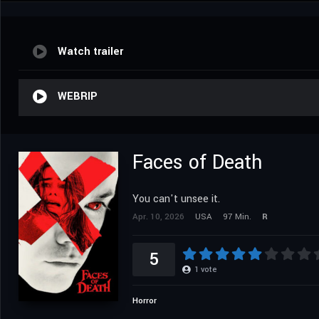
Watch trailer
WEBRIP
Faces of Death
You can't unsee it.
Apr. 10, 2026
USA
97 Min.
R
5
1
vote
Horror