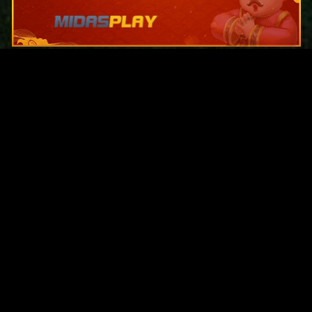
Original Series
Cate
Apple TV+
Acti
Amazon
Adve
Disney+
Ani
HBO
Com
Netflix
Dra
The CW
Horr
Sci-