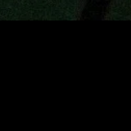
MIDASXXI adalah platform menonton film full movie
dengan subtitle Indonesia secara gratis. Ini merupakan
opsi yang tepat bagi yang tidak berlangganan layanan
streaming seperti Netflix, Disney+, HBO, dan lainnya. Film-
film terbaru selalu diperbarui dan bisa diakses melalui
TikTok, Facebook, dan Instagram. Dengan MIDASXXI,
menonton film favorit tanpa biaya tambahan menjadi
lebih menyenangkan. Ayo sambut pengalaman menonton