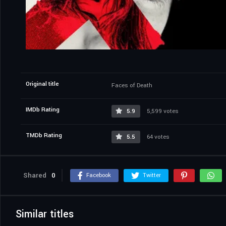
Original title
Faces of Death
IMDb Rating
5.9
5,599 votes
TMDb Rating
5.5
64 votes
Shared
0
Facebook
Twitter
Similar titles