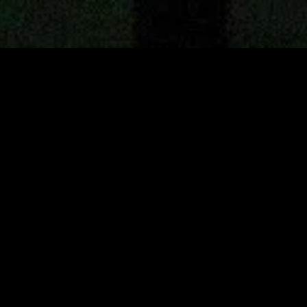
gory
MIDASXXI
on
DCEU Movies
nture
MCU Movies
me
Disney+ Movie and Series
edy
Netflix Movie and Series
ma
Marvel Studios Series
or
Coming Soon
Fi & Fantasy