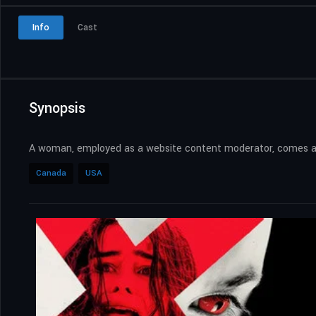
Info
Cast
Synopsis
A woman, employed as a website content moderator, comes acro
Canada
USA