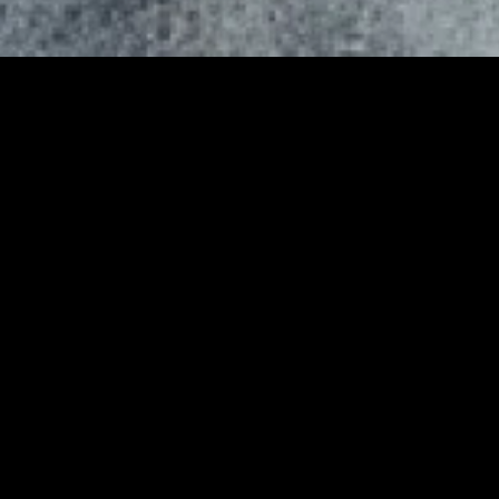
MIDASXXI adalah platform menonton film full movie
dengan subtitle Indonesia secara gratis. Ini merupakan
opsi yang tepat bagi yang tidak berlangganan layanan
streaming seperti Netflix, Disney+, HBO, dan lainnya. Film-
film terbaru selalu diperbarui dan bisa diakses melalui
TikTok, Facebook, dan Instagram. Dengan MIDASXXI,
menonton film favorit tanpa biaya tambahan menjadi
lebih menyenangkan. Ayo sambut pengalaman menonton
film yang lebih praktis dan terjangkau bersama MIDASXXI