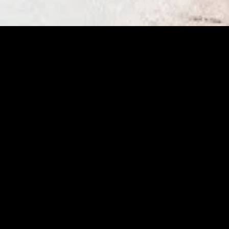
gory
MIDASXXI
on
DCEU Movies
nture
MCU Movies
me
Disney+ Movie and Series
edy
Netflix Movie and Series
ma
Marvel Studios Series
or
Coming Soon
Fi & Fantasy