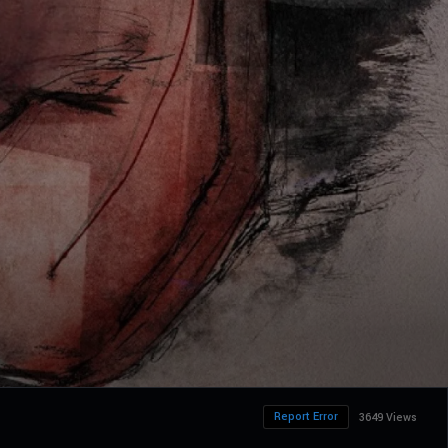
Report Error
3649 Views