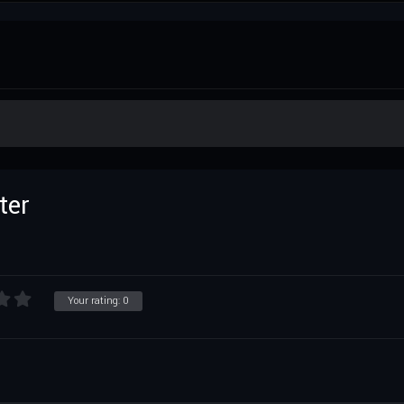
ter
Your rating:
0