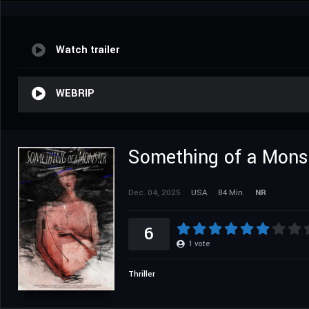
Watch trailer
WEBRIP
Something of a Mons
Dec. 04, 2025
USA
84 Min.
NR
6
1
vote
Thriller