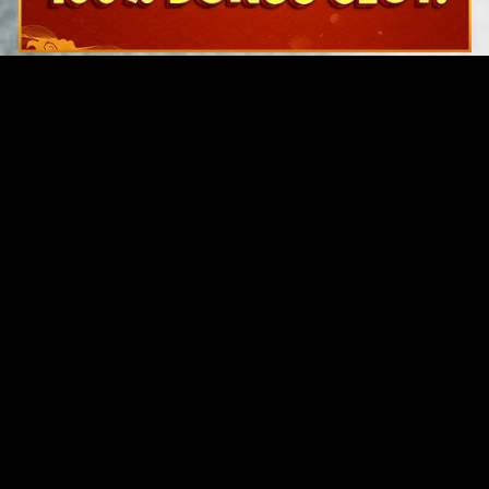
Original Series
Cate
Apple TV+
Acti
Amazon
Adve
Disney+
Ani
HBO
Com
Netflix
Dra
The CW
Horr
Sci-