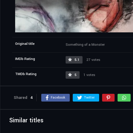
Original title
Something of a Monster
IMDb Rating
5.1
27 votes
TMDb Rating
5
1 votes
Shared
4
Facebook
Twitter
Similar titles