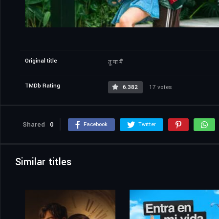
Original title
तू या मैं
TMDb Rating
6.382
17 votes
Shared
0
Facebook
Twitter
Similar titles