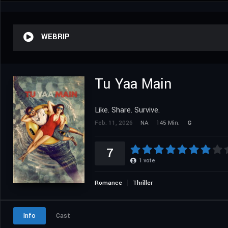
WEBRIP
Tu Yaa Main
Like. Share. Survive.
Feb. 11, 2026
NA
145 Min.
G
7
1
vote
Romance
Thriller
Info
Cast