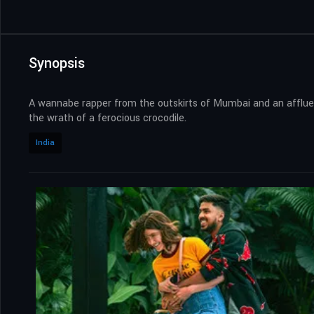
Synopsis
A wannabe rapper from the outskirts of Mumbai and an affluent 
the wrath of a ferocious crocodile.
India