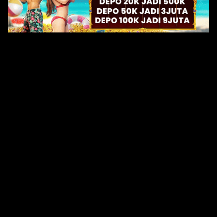
Original Series
Cate
Apple TV+
Acti
Amazon
Adve
Disney+
Ani
HBO
Com
Netflix
Dra
The CW
Horr
Sci-