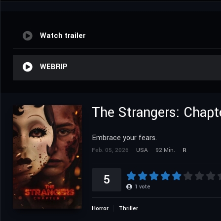
Watch trailer
WEBRIP
The Strangers: Chapt
Embrace your fears.
Feb. 05, 2026
USA
92 Min.
R
5
1
vote
Horror
Thriller