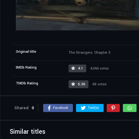
Original title
The Strangers: Chapter 3
IMDb Rating
4.1
4,066 votes
TMDb Rating
5.36
68 votes
Shared
0
Facebook
Twitter
Similar titles